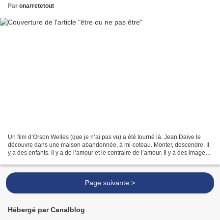
Par
onarretetout
Un film d’Orson Welles (que je n’ai pas vu) a été tourné là. Jean Daive le
découvre dans une maison abandonnée, à mi-coteau. Monter, descendre. Il
y a des enfants. Il y a de l’amour et le contraire de l’amour. Il y a des images
qui passent : un Déjeuner...
Page suivante >
Hébergé par Canalblog