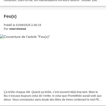
milliardes. Dans la rue, les manifestations ont leurs raisons : résister. Elle
garde les mots pour les partager...
Feu(x)
Publié le 01/08/2026 à 08:19
Par
onarretetout
Ça brûle chaque été. Quand ça brûle, c’est souvent déjà trop tard. Mais le
feu n’est pas toujours celui de l’enfer, ni celui que Prométhée aurait volé aux
dieux. Vous connaissez sans doute des titres de livres contenant le mot FEU
(au singulier ou au...