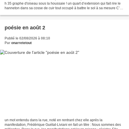
h 35 graphe d'oiseau sous la houssaie ! un quart d’extension qui fait rire le
hanneton dans sa cosse de cuir tout occupé à battre le sol à sa mesure C’est
un recueil composé...
poésie en août 2
Publié le 02/08/2026 à 08:10
Par
onarretetout
un mot entendu dans la rue, noté en rentrant chez elle après la
manifestation, Frédérique Guétat-Liviani en fait un titre : Nous sommes des