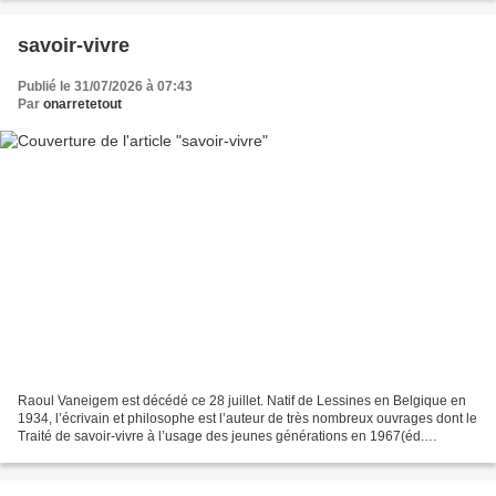
savoir-vivre
Publié le 31/07/2026 à 07:43
Par
onarretetout
Raoul Vaneigem est décédé ce 28 juillet. Natif de Lessines en Belgique en
1934, l’écrivain et philosophe est l’auteur de très nombreux ouvrages dont le
Traité de savoir-vivre à l’usage des jeunes générations en 1967(éd.
Gallimard), republié plusieurs...