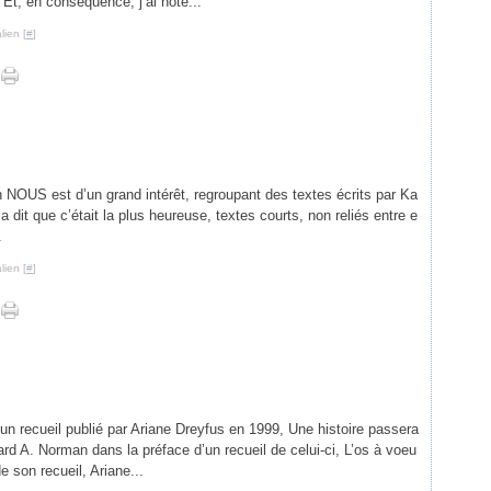
 Et, en conséquence, j’ai noté...
lien [
#
]
on NOUS est d’un grand intérêt, regroupant des textes écrits par Ka
a dit que c’était la plus heureuse, textes courts, non reliés entre e
.
lien [
#
]
 un recueil publié par Ariane Dreyfus en 1999, Une histoire passera
ard A. Norman dans la préface d’un recueil de celui-ci, L’os à voeu
e son recueil, Ariane...