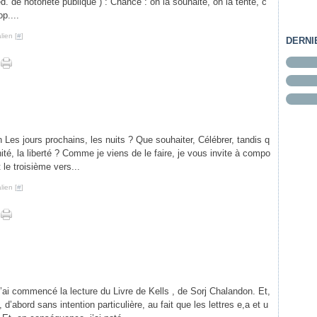
 de notoriété publique ) : Chance : on la souhaite, on la tente, c
p....
lien [
#
]
DERNI
Les jours prochains, les nuits ? Que souhaiter, Célébrer, tandis q
té, la liberté ? Comme je viens de le faire, je vous invite à compo
 le troisième vers...
lien [
#
]
j’ai commencé la lecture du Livre de Kells , de Sorj Chalandon. Et,
f, d’abord sans intention particulière, au fait que les lettres e,a et u