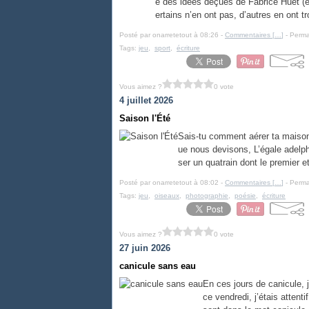
e des idées déçues de Fabrice Huet (éd.
ertains n’en ont pas, d’autres en ont tro
Posté par onarretetout à 08:26 -
Commentaires [
…
]
- Perma
Tags:
jeu
,
sport
,
écriture
Vous aimez ?
0 vote
4 juillet 2026
Saison l'Été
Sais-tu comment aérer ta maison 
ue nous devisons, L’égale adelphi
ser un quatrain dont le premier et
Posté par onarretetout à 08:02 -
Commentaires [
…
]
- Perma
Tags:
jeu
,
oiseaux
,
photographie
,
poésie
,
écriture
Vous aimez ?
0 vote
27 juin 2026
canicule sans eau
En ces jours de canicule, 
ce vendredi, j’étais attenti