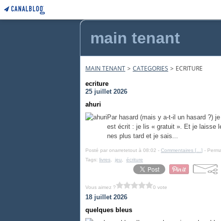
main tenant
MAIN TENANT
>
CATEGORIES
>
ECRITURE
ecriture
25 juillet 2026
ahuri
Par hasard (mais y a-t-il un hasard ?) je
est écrit : je lis « gratuit ». Et je laiss
nes plus tard et je sais...
Posté par onarretetout à 08:02 -
Commentaires [
…
]
- Perma
Tags:
livres
,
jeu
,
écriture
Vous aimez ?
0 vote
18 juillet 2026
quelques bleus