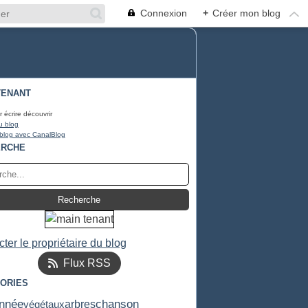
Connexion
+
Créer mon blog
TENANT
r écrire découvrir
u blog
 blog avec CanalBlog
ERCHE
ter le propriétaire du blog
Flux RSS
ORIES
chanson
nnée
végétaux
arbres