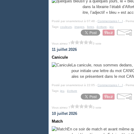
Il y a quelques jours, le « bl
dans la librairie l’établi d’Al
itre, l’adjectif « bleu » est 
Posté par onarretetout à 07:48 -
Commentaires [
…
]
- Perma
Tags:
couleurs
,
images
,
livres
,
écriture
,
jeu
Vous aimez ?
0 vote
11 juillet 2026
Canicule
La canicule, nous sommes dedans, 
pour initiale une lettre du mot CANI
ales se présentent dans le mot CAN
Posté par onarretetout à 22:05 -
Commentaires [
…
]
- Perma
Tags:
jeu
,
écriture
Vous aimez ?
0 vote
10 juillet 2026
Match
En ce soir de match et avant même que 