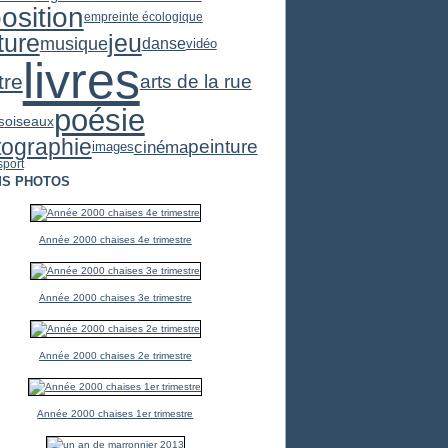
osition
empreinte écologique
ture
jeu
musique
danse
vidéo
livres
tre
arts de la rue
poésie
oiseaux
s
tographie
peinture
cinéma
images
sport
S PHOTOS
Année 2000 chaises 4e trimestre
Année 2000 chaises 3e trimestre
Année 2000 chaises 2e trimestre
Année 2000 chaises 1er trimestre