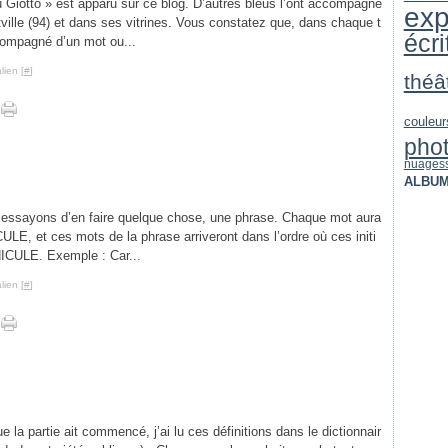
eu Giotto » est apparu sur ce blog. D’autres bleus l’ont accompagné
exp
fortville (94) et dans ses vitrines. Vous constatez que, dans chaque t
écri
accompagné d’un mot ou...
lien [
#
]
théâ
couleur
pho
nuages
ALBUM
essayons d’en faire quelque chose, une phrase. Chaque mot aura
CULE, et ces mots de la phrase arriveront dans l’ordre où ces initi
ICULE. Exemple : Car...
lien [
#
]
la partie ait commencé, j’ai lu ces définitions dans le dictionnair