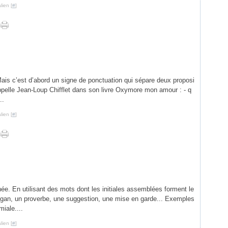
lien [
#
]
 Mais c’est d’abord un signe de ponctuation qui sépare deux proposi
rappelle Jean-Loup Chifflet dans son livre Oxymore mon amour : - q
..
lien [
#
]
ée. En utilisant des mots dont les initiales assemblées forment le
ogan, un proverbe, une suggestion, une mise en garde... Exemples
miale....
lien [
#
]