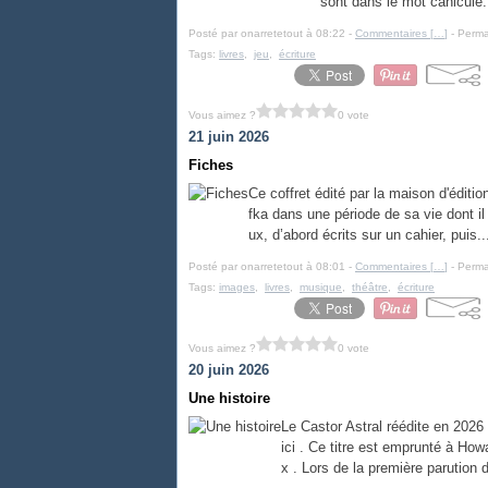
sont dans le mot canicule.
Posté par onarretetout à 08:22 -
Commentaires [
…
]
- Perma
Tags:
livres
,
jeu
,
écriture
Vous aimez ?
0 vote
21 juin 2026
Fiches
Ce coffret édité par la maison d'éditi
fka dans une période de sa vie dont il 
ux, d’abord écrits sur un cahier, puis..
Posté par onarretetout à 08:01 -
Commentaires [
…
]
- Perma
Tags:
images
,
livres
,
musique
,
théâtre
,
écriture
Vous aimez ?
0 vote
20 juin 2026
Une histoire
Le Castor Astral réédite en 2026
ici . Ce titre est emprunté à How
x . Lors de la première parution d