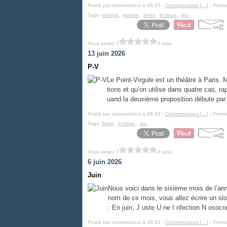
Posté par onarretetout à 08:25 -
Commentaires [
…
]
- Perma
Tags:
cinéma
,
poésie
,
livres
,
écriture
,
jeu
Vous aimez ?
0 vote
13 juin 2026
P-V
Le Point-Virgule est un théâtre à Paris.
tions et qu’on utilise dans quatre cas, 
uand la deuxième proposition débute par.
Posté par onarretetout à 08:01 -
Commentaires [
…
]
- Perma
Tags:
livres
,
écriture
,
jeu
Vous aimez ?
0 vote
6 juin 2026
Juin
Nous voici dans le sixième mois de l’ann
nom de ce mois, vous allez écrire un sl
: En juin, J uste U ne I nfection N osoco
Posté par onarretetout à 08:01 -
Commentaires [
…
]
- Perma