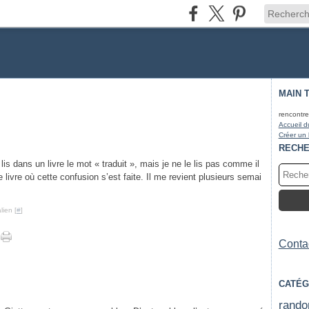
MAIN 
rencontre
Accueil d
Créer un
RECH
 lis dans un livre le mot « traduit », mais je ne le lis pas comme il
e le livre où cette confusion s’est faite. Il me revient plusieurs semai
lien [
#
]
Contac
CATÉG
rando