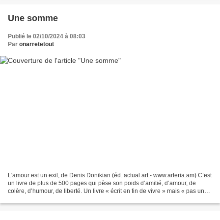
Une somme
Publié le 02/10/2024 à 08:03
Par
onarretetout
L'amour est un exil, de Denis Donikian (éd. actual art - www.arteria.am) C’est
un livre de plus de 500 pages qui pèse son poids d’amitié, d’amour, de
colère, d’humour, de liberté. Un livre « écrit en fin de vivre » mais « pas un
livre testament ». Fait...