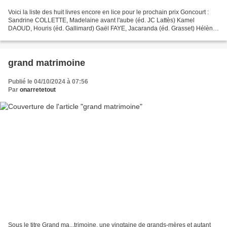
Voici la liste des huit livres encore en lice pour le prochain prix Goncourt :
Sandrine COLLETTE, Madelaine avant l'aube (éd. JC Lattès) Kamel
DAOUD, Houris (éd. Gallimard) Gaël FAYE, Jacaranda (éd. Grasset) Hélène
GAUDY, Archipels (éd. L’Olivier) Philippe...
grand matrimoine
Publié le 04/10/2024 à 07:56
Par
onarretetout
Sous le titre Grand ma...trimoine, une vingtaine de grands-mères et autant