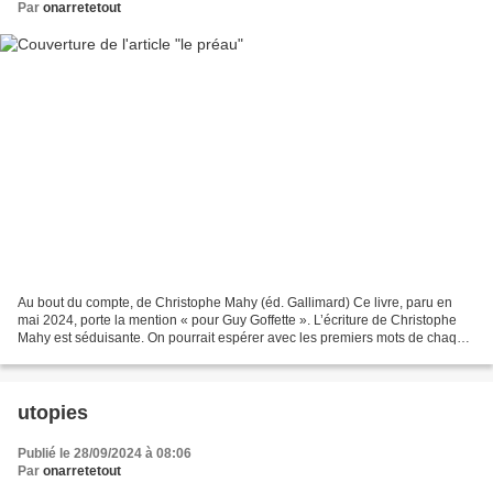
Par
onarretetout
Au bout du compte, de Christophe Mahy (éd. Gallimard) Ce livre, paru en
mai 2024, porte la mention « pour Guy Goffette ». L’écriture de Christophe
Mahy est séduisante. On pourrait espérer avec les premiers mots de chaque
poème — « Tout monte à l’assaut...
utopies
Publié le 28/09/2024 à 08:06
Par
onarretetout