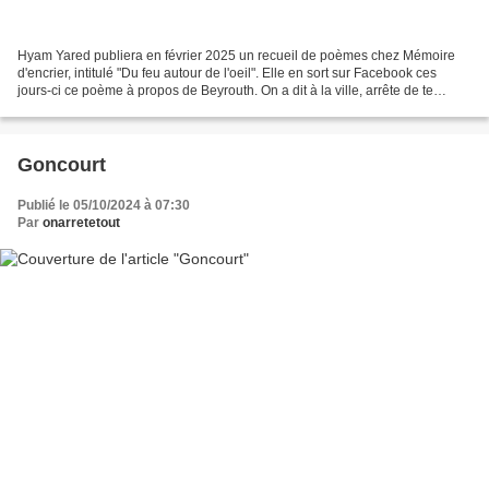
Hyam Yared publiera en février 2025 un recueil de poèmes chez Mémoire
d'encrier, intitulé "Du feu autour de l'oeil". Elle en sort sur Facebook ces
jours-ci ce poème à propos de Beyrouth. On a dit à la ville, arrête de te
liquéfier dans ta douleur. Arrête...
Goncourt
Publié le 05/10/2024 à 07:30
Par
onarretetout