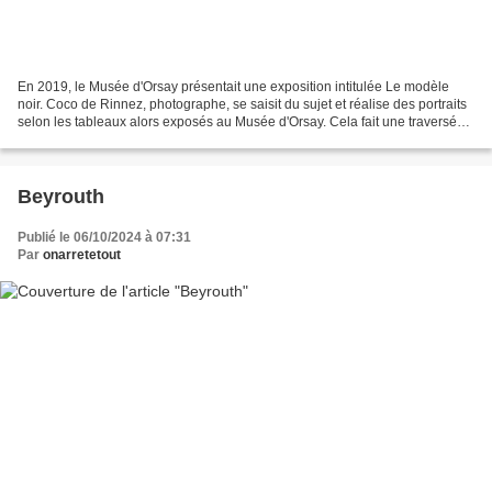
En 2019, le Musée d'Orsay présentait une exposition intitulée Le modèle
noir. Coco de Rinnez, photographe, se saisit du sujet et réalise des portraits
selon les tableaux alors exposés au Musée d'Orsay. Cela fait une traversée
du temps, des images du présent...
Beyrouth
Publié le 06/10/2024 à 07:31
Par
onarretetout