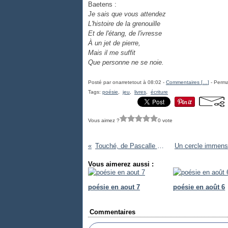
Baetens :
Je sais que vous attendez
L'histoire de la grenouille
Et de l'étang, de l'ivresse
À un jet de pierre,
Mais il me suffit
Que personne ne se noie.
Posté par onarretetout à 08:02 -
Commentaires [
…
]
- Perma
Tags:
poésie
,
jeu
,
livres
,
écriture
Vous aimez ?
0 vote
Touché, de Pascalle Monnier
Vous aimerez aussi :
poésie en aout 7
poésie en août 6
Commentaires