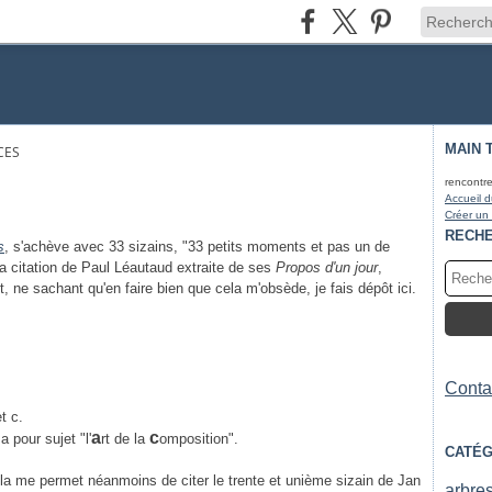
MAIN 
CES
rencontre
Accueil d
Créer un
RECH
s
, s'achève avec 33 sizains, "33 petits moments et pas un de
 la citation de Paul Léautaud extraite de ses
Propos d'un jour
,
t, ne sachant qu'en faire bien que cela m'obsède, je fais dépôt ici.
Contac
t c.
a
c
a pour sujet "l'
rt de la
omposition".
CATÉG
la me permet néanmoins de citer le trente et unième sizain de Jan
arbre