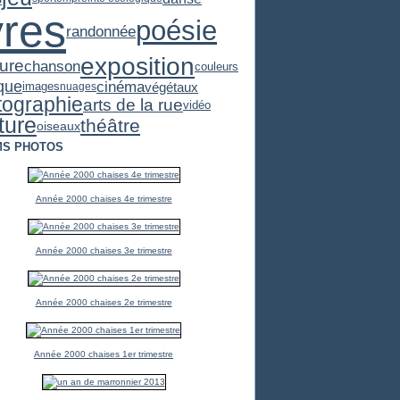
vres
poésie
randonnée
exposition
ture
chanson
couleurs
cinéma
que
végétaux
images
nuages
tographie
arts de la rue
vidéo
ture
théâtre
oiseaux
MS PHOTOS
Année 2000 chaises 4e trimestre
Année 2000 chaises 3e trimestre
Année 2000 chaises 2e trimestre
Année 2000 chaises 1er trimestre