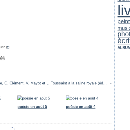
li
pein
musi
pho
écri
lien [
#
]
ALBU
Un cercle immense, G. Clément, V. Mayot et L. Toussaint à la saline royale (éd. du Patrimoine)
poésie en août 5
poésie en août 4