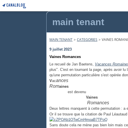
main tenant
MAIN TENANT
>
CATEGORIES
>
VAINES ROMAN
9 juillet 2023
Vaines Romances
Le recueil de Jan Baetens,
Vacances Romaine
plus". C'est en tournant la page, après avoir lu
qu'une permutation particulière s'est opérée don
ances
V
ac
Rom
a
ines
est devenu
Vaines
Romances
Deux lettres manquent à cette permutation : a e
Or il se trouve que la citation de Paul Léautaud 
Sans doute cela ne mène pas bien loin mais ce