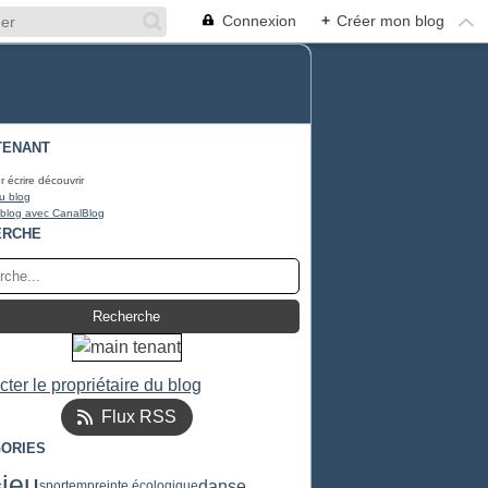
Connexion
+
Créer mon blog
TENANT
r écrire découvrir
u blog
 blog avec CanalBlog
ERCHE
ter le propriétaire du blog
Flux RSS
ORIES
jeu
s
danse
sport
empreinte écologique