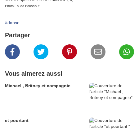
J'ai vu ce spectacle au !POC! d'Alfortville (94)
Photo Fouad Boussouf
#danse
Partager
Vous aimerez aussi
Michael , Britney et compagnie
et pourtant