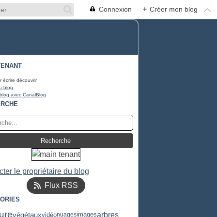
Connexion
+
Créer mon blog
TENANT
r écrire découvrir
u blog
 blog avec CanalBlog
ERCHE
ter le propriétaire du blog
Flux RSS
ORIES
ure
végétaux
arbres
images
vidéo
nuages