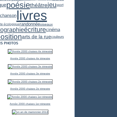
poésie
jeu
théâtre
que
sport
livres
chanson
randonnée
oiseaux
te écologique
écriture
tographie
cinéma
osition
arts de la rue
couleurs
S PHOTOS
Année 2000 chaises 4e trimestre
Année 2000 chaises 3e trimestre
Année 2000 chaises 2e trimestre
Année 2000 chaises 1er trimestre