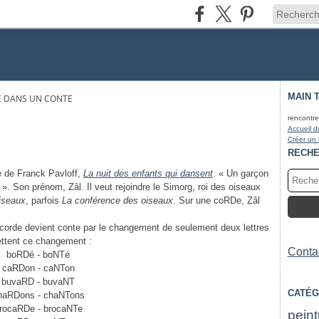
MAIN 
E DANS UN CONTE
rencontre
Accueil d
Créer un
RECH
re de Franck Pavloff,
La nuit des enfants qui dansent
. « Un garçon
l ». Son prénom, Zâl. Il veut rejoindre le Simorg, roi des oiseaux
iseaux
, parfois
La conférence des oiseaux
. Sur une coRDe, Zâl
t corde devient conte par le changement de seulement deux lettres
ettent ce changement :
Contac
boRDé - boNTé
caRDon - caNTon
buvaRD - buvaNT
CATÉG
haRDons - chaNTons
rocaRDe - brocaNTe
peint