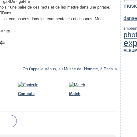
gaRDe - gaNTe
musi
hoisir une paire de ces mots et de les mettre dans une phrase.
aRDons.
danse
 ainsi composées dans les commentaires ci-dessous. Merci.
emprein
lien [
#
]
pho
exp
ALBUM
On t'appelle Vénus, au Musée de l'Homme, à Paris
Canicule
Match