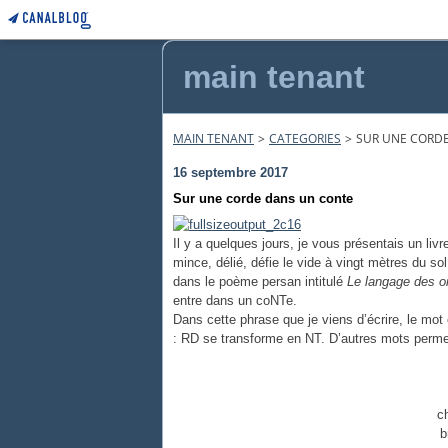
main tenant
MAIN TENANT
>
CATEGORIES
>
SUR UNE CORD
16 septembre 2017
Sur une corde dans un conte
Il y a quelques jours, je vous présentais un liv
mince, délié, défie le vide à vingt mètres du so
dans le poème persan intitulé
Le langage des o
entre dans un coNTe.
Dans cette phrase que je viens d’écrire, le mo
: RD se transforme en NT. D’autres mots perm
c
b