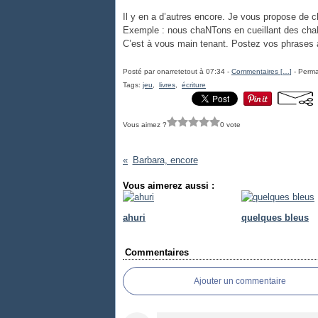
Il y en a d’autres encore. Je vous propose de c
Exemple : nous chaNTons en cueillant des ch
C’est à vous main tenant. Postez vos phrases
Posté par onarretetout à 07:34 -
Commentaires [
…
]
- Perma
Tags:
jeu
,
livres
,
écriture
Vous aimez ?
0 vote
Barbara, encore
Vous aimerez aussi :
ahuri
quelques bleus
Commentaires
Ajouter un commentaire