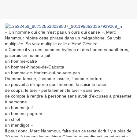
« Un homme qui crie n’est pas un ours qui danse ». Marc
Nammour répète cette phrase dans un mégaphone. Sa voix
multipliée. Sa voix multiplie celle d’Aimé Césaire.
« Comme il y a des hommes-hyènes et des hommes-panthères,
je serais un homme-juif
un homme-cafre
un homme-hindou-de-Calcutta
un homme-de-Harlem-qui-ne-vote-pas
l'homme-famine, l'homme-insulte, l'homme-torture
on pouvait à n'importe quel moment le saisir le rouer
de coups, le tuer - parfaitement le tuer - sans avoir
de compte à rendre à personne sans avoir d'excuses à présenter
à personne
un homme-juif
un homme-pogrom
un chiot
un mendigot »
Il peut donc, Marc Nammour, faire sien ce texte écrit il y a plus de
70 ans, à travers lequel Aimé Césaire revendiquait sa négritude