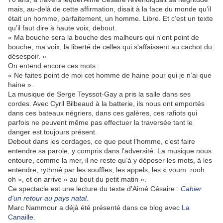
mais, au-delà de cette affirmation, disait à la face du monde qu’il
était un homme, parfaitement, un homme. Libre. Et c’est un texte
qu’il faut dire à haute voix, debout.
« Ma bouche sera la bouche des malheurs qui n'ont point de
bouche, ma voix, la liberté de celles qui s'affaissent au cachot du
désespoir. »
On entend encore ces mots :
« Ne faites point de moi cet homme de haine pour qui je n’ai que
haine ».
La musique de Serge Teyssot-Gay a pris la salle dans ses
cordes. Avec Cyril Bilbeaud à la batterie, ils nous ont emportés
dans ces bateaux négriers, dans ces galères, ces rafiots qui
parfois ne peuvent même pas effectuer la traversée tant le
danger est toujours présent.
Debout dans les cordages, ce que peut l’homme, c’est faire
entendre sa parole, y compris dans l’adversité. La musique nous
entoure, comme la mer, il ne reste qu’à y déposer les mots, à les
entendre, rythmé par les souffles, les appels, les « voum rooh
oh », et on arrive « au bout du petit matin ».
Ce spectacle est une lecture du texte d'Aimé Césaire :
Cahier
d'un retour au pays natal
.
Marc Nammour a déjà été présenté dans ce blog avec
La
Canaille
.