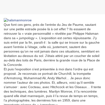
Que font ces gens, près de l’entrée du Jeu de Paume, sautant
sur une petite estrade posée là à cet effet ? Ils essaient de
retrouver la « vraie personnalité » révélée par Philippe Halsman
dans sa «
jumpology
». L’exposition est certes réjouissante. J’y
suis entré par la fin, paraît-il : la salle qui se trouve sur la gauche
avant l’entrée à l’étage, celle où, justement, sautent des
personnes qu’on ne voit jamais dans ces situations, semblant en
lévitation au-dessus du sol. J’étais attiré par un coucher de soleil
au-delà des toits de Paris, derrière la grande roue de la Place de
la Concorde.
Et puis l’exposition s’est présentée à moi dans l’ordre qui est
proposé. Je reconnais ce portrait de Churchill, la trompette
d’Armstrong, Muhammad Ali, Andy Warhol… Je peux donc
nommer l’auteur de ces photos. Et, ailleurs, voici qu’il semble
s’amuser : avec Cocteau, avec Hitchcock et les Oiseaux… Il tente
des techniques, des lumières. Marilyn Monroe, il l’a rencontrée
quand elle était mannequin, puis il l’a revue de temps en temps,
l’a photographiée, les dernières fois en 1959, dans une
importante séance de «
jumpology
».