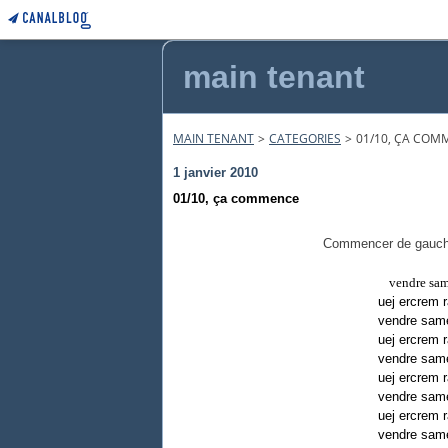
main tenant
MAIN TENANT
>
CATEGORIES
>
01/10, ÇA COM
1 janvier 2010
01/10, ça commence
Commencer de gauche à
vendre sam
uej ercrem
vendre sam
uej ercrem
vendre sam
uej ercrem
vendre sam
uej ercrem
vendre sam