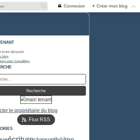
Connexion
+
Créer mon blog
TENANT
r écrire découvrir
u blog
 blog avec CanalBlog
ERCHE
ter le propriétaire du blog
Flux RSS
ORIES
écriture
théâtre
chanson
que