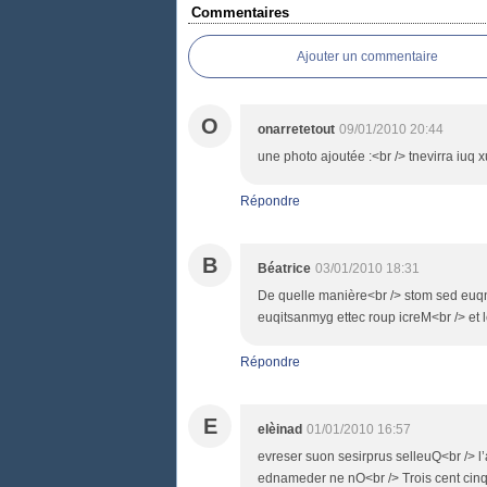
Commentaires
Ajouter un commentaire
O
onarretetout
09/01/2010 20:44
une photo ajoutée :<br /> tnevirra iuq
Répondre
B
Béatrice
03/01/2010 18:31
De quelle manière<br /> stom sed euqna
euqitsanmyg ettec roup icreM<br /> e
Répondre
E
elèinad
01/01/2010 16:57
evreser suon sesirprus selleuQ<br /> l’
ednameder ne nO<br /> Trois cent cinqu