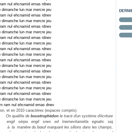
 ram nul ehcnamid emas rdnev
 dimanche lun mar mercre jeu
DERNI
 ram nul ehcnamid emas rdnev
 dimanche lun mar mercre jeu
 ram nul ehcnamid emas rdnev
 dimanche lun mar mercre jeu
 ram nul ehcnamid emas rdnev
 dimanche lun mar mercre jeu
 ram nul ehcnamid emas rdnev
 dimanche lun mar mercre jeu
 ram nul ehcnamid emas rdnev
 dimanche lun mar mercre jeu
 ram nul ehcnamid emas rdnev
 dimanche lun mar mercre jeu
 ram nul ehcnamid emas rdnev
 dimanche lun mar mercre jeu
 ram nul ehcnamid emas rdnev
 dimanche lun mar mercre jeu
em ram nul ehcnamid emas dnev
n, et en 2010 caractères (espaces compris).
On qualifie de
boustrophédon
le tracé d'un système d'écriture
engil sèrpa engil snes ed tnemevitanretla egnahc iuq
à la manière du bœuf marquant les sillons dans les champs,