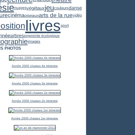
ésie
jeu
végétaux
danse
couleurs
nuages
arts de la rue
ure
cinéma
oiseaux
vidéo
livres
osition
sport
nnée
arbres
empreinte écologique
tographie
images
S PHOTOS
Année 2000 chaises 4e trimestre
Année 2000 chaises 3e trimestre
Année 2000 chaises 2e trimestre
Année 2000 chaises 1er trimestre