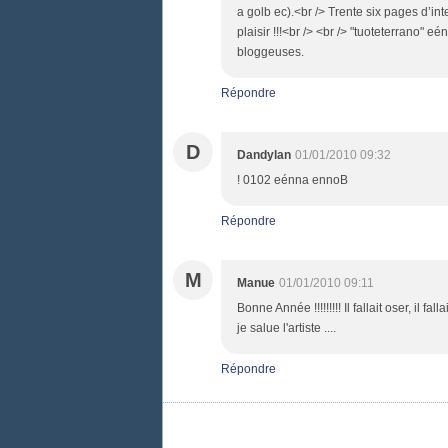
a golb ec).<br /> Trente six pages d’i
plaisir !!!<br /> <br /> "tuoteterrano" 
bloggeuses.
Répondre
D
Dandylan
01/01/2010 09:32
! 0102 eénna ennoB
Répondre
M
Manue
01/01/2010 09:11
Bonne Année !!!!!!!!! Il fallait oser, il 
je salue l'artiste ....
Répondre