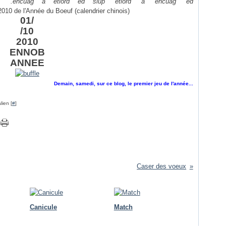
.ehcuag à etiord ed siup etiord à ehcuag ed
2010 de l'Année du Boeuf (calendrier chinois)
01/
/10
2010
ENNOB
ANNEE
Demain, samedi, sur ce blog, le premier jeu de l'année...
lien [
#
]
Caser des voeux
Canicule
Match