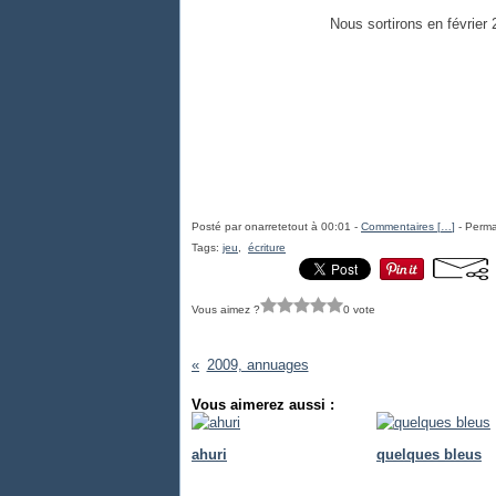
Nous sortirons en février 
Posté par onarretetout à 00:01 -
Commentaires [
…
]
- Perma
Tags:
jeu
,
écriture
Vous aimez ?
0 vote
2009, annuages
Vous aimerez aussi :
ahuri
quelques bleus