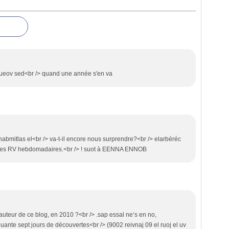
 xueov sed<br /> quand une année s'en va
bmitlas el<br /> va-t-il encore nous surprendre?<br /> elarbéréc
t les RV hebdomadaires.<br /> ! suot à EENNA ENNOB
auteur de ce blog, en 2010 ?<br /> .sap essal ne‘s en no,
ante sept jours de découvertes<br /> (9002 reivnaj 09 el ruoj el uv