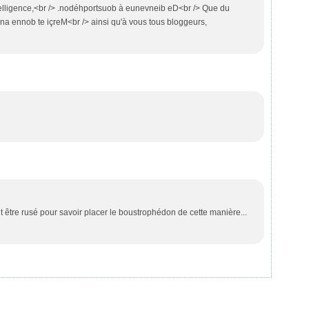
ntelligence,<br /> .nodéhportsuob à eunevneib eD<br /> Que du
eénna ennob te içreM<br /> ainsi qu'à vous tous bloggeurs,
fallait être rusé pour savoir placer le boustrophédon de cette manière...