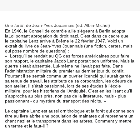
Une forêt
, de Jean-Yves Jouannais (éd. Albin-Michel)
En 1946,
le Conseil de contrôle allié siégeant à Berlin adopta
laLoi portant abrogation du droit nazi. C’est dans ce cadre que
le capitaine Lenz arrive à Brême le 22 février 1947. Voici un
extrait du livre de Jean-Yves Jouannais (une fiction, certes, mais
qui pose nombre de questions) :
«
Lorsqu’il se rendait au QG des forces américaines pour faire
son rapport, le capitaine Jacob Lenz portait son uniforme. Mais la
guerre s’était absentée. Lui-même ne l’avait pas faite. Dans
l’administration militaire du premier au dernier jour du conflit.
Pourtant il se sentait comme un ouvrier licencié qui aurait gardé
sa tenue de travail, les attributs de sa corporation, les odeurs de
son atelier. Il s’était passionné, lors de ses études à l’école
militaire, pour les historiens de l’Antiquité. C’est en les lisant qu’il
s’approcha au plus près, non pas de la littérature, mais - plus
passionnant - du mystère du transport des récits. »
Le capitaine Lenz est aussi ornithologue et la forêt qui donne son
titre au livre abrite une population de mainates qui reprennent un
chant nazi et le transportent dans les arbres. Comment y mettre
un terme et le faut-il ?