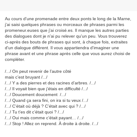
Au cours d'une promenade entre deux ponts le long de la Marne,
j'ai saisi quelques phrases ou morceaux de phrases parmi les
promeneur.euses que j'ai croisé.es. Il manque les autres parties
des dialogues dont je n'ai pu relever qu'un peu. Vous trouverez
ci-après des bouts de phrases qui sont, à chaque fois, extraites
d'un dialogue différent. Il vous appartiendra d'imaginer une
phrase avant et une phrase après celle que vous aurez choisi de
compléter.
/.../ On peut revenir de l’autre côté
mais c’est bruyant /.../
/.../ Y a des pierres et des racines d’arbres. /.../
/.../ Il voyait bien que j’étais en difficulté /.../
/.../ Doucement doucement /.../
/.../ Quand ça sera fini, on ira si tu veux /.../
/.../ C’était où déjà ? C’était avec qui ? /.../
/.../ Tu t’es dit c’était quoi ? /.../
/.../ Oui mais comme c’était payant… /.../
/.../ Stop ! Allez on reprend. À droite à droite. /.../