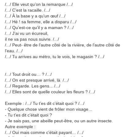
/.../ Elle veut qu’on la remarque /.../
/.../ C'est la racaille. /.../
/.../ À la base y a qu’un œuf /.../
/.../ Hé ! sa femme, elle a disparu /.../
/.../ Qu’est-ce qu’il y a maman ? /.../
/.../ J’ai vu un écureuil,
il ne va pas nous suivre. /.../
/.../ Peut- être de l’autre côté de la rivière, de l’autre côté de
l’eau. /.../
/.../ Tu arrives au métro, tu le vois, le magasin ? /.../
/.../ Tout droit ou… ? /.../
/.../ On est presque arrivé, là /.../
/.../ Regarde. Les gens... /.../
/.../ Elles sont de quelle couleur les fleurs ? /.../
Exemple :
/.../ Tu t’es dit c’était quoi ? /.../
- Quelque chose vient de frôler mon visage...
- Tu t’es dit c’était quoi ?
- Je sais pas, une abeille peut-être, ou un autre insecte.
Autre exemple :
/.../ Oui mais comme c’était payant… /.../