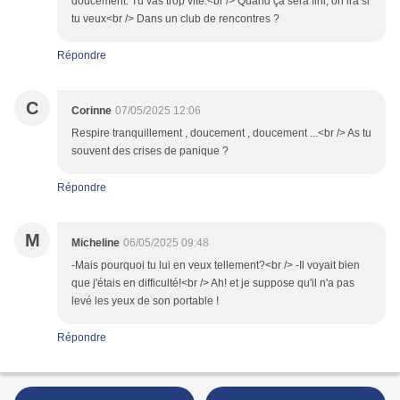
doucement. Tu vas trop vite.<br /> Quand ça sera fini, on ira si
tu veux<br /> Dans un club de rencontres ?
Répondre
C
Corinne
07/05/2025 12:06
Respire tranquillement , doucement , doucement ...<br /> As tu
souvent des crises de panique ?
Répondre
M
Micheline
06/05/2025 09:48
-Mais pourquoi tu lui en veux tellement?<br /> -Il voyait bien
que j'étais en difficulté!<br /> Ah! et je suppose qu'il n'a pas
levé les yeux de son portable !
Répondre