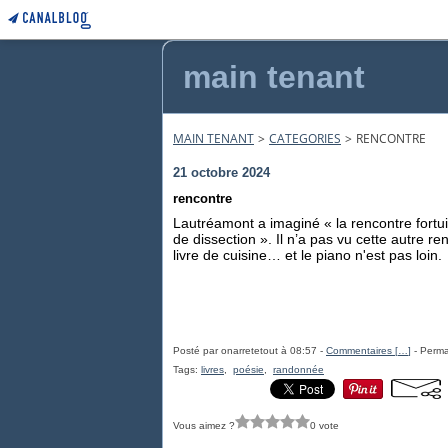
main tenant
MAIN TENANT
>
CATEGORIES
>
RENCONTRE
21 octobre 2024
rencontre
Lautréamont a imaginé
« la rencontre fortu
de dissection ». Il n’a pas vu cette autre r
livre de cuisine… et le piano n'est pas loin.
Posté par onarretetout à 08:57 -
Commentaires [
…
]
- Perma
Tags:
livres
,
poésie
,
randonnée
Vous aimez ?
0 vote