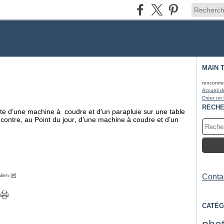
MAIN 
rencontre
Accueil d
Créer un
RECH
ite d’une machine à coudre et d’un parapluie sur une table
encontre, au Point du jour, d’une machine à coudre et d’un
lien [
#
]
Contac
CATÉG