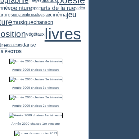
poésie
tographie
images
oiseaux
arts de la rue
peinture
nnée
vidéo
sport
jeu
cinéma
arbres
empreinte écologique
ture
chanson
musique
livres
osition
végétaux
tre
danse
couleurs
S PHOTOS
Année 2000 chaises 4e trimestre
Année 2000 chaises 3e trimestre
Année 2000 chaises 2e trimestre
Année 2000 chaises 1er trimestre