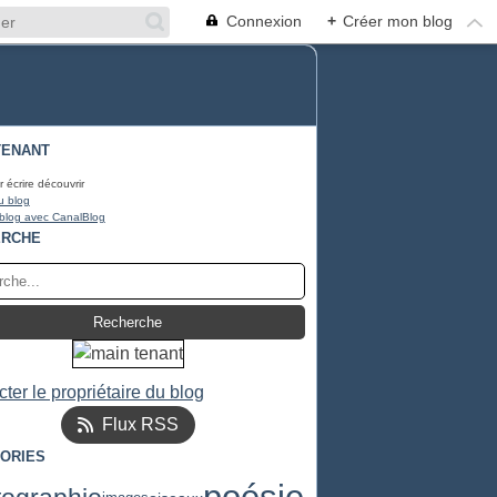
Connexion
+
Créer mon blog
TENANT
r écrire découvrir
u blog
 blog avec CanalBlog
ERCHE
ter le propriétaire du blog
Flux RSS
ORIES