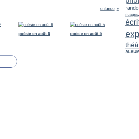
pho
rando
enfance
nuages
écri
exp
poésie en août 6
poésie en août 5
théâ
ALBUM